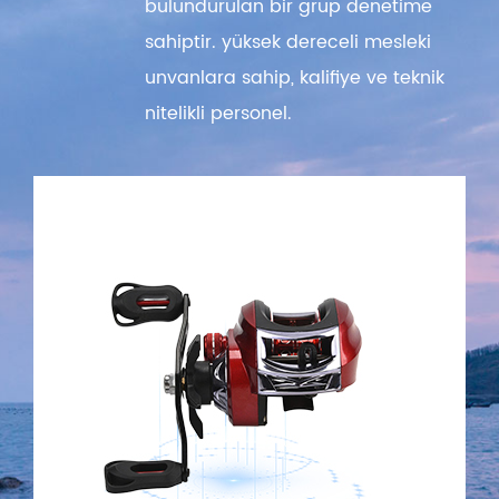
bulundurulan bir grup denetime
sahiptir. yüksek dereceli mesleki
unvanlara sahip, kalifiye ve teknik
nitelikli personel.