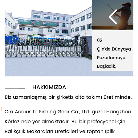
02
01
02
01
Çin'de Dünyaya
Cixi Aoqiusit
Çin'de Dünyaya
Ci
Pazarlamaya
Fishing Gear Co.,
Pazarlamaya
Fi
Başladık.
Ltd.
Başladık.
Lt
HAKKIMIZDA
Biz uzmanlaşmış bir şirketiz olta takımı üretiminde.
Cixi Aoqiusite Fishing Gear Co., Ltd. güzel Hangzhou
Körfezi'nde yer almaktadır. Bu bir profesyonel
Çin
Balıkçılık Makaraları Üreticileri ve toptan İplik