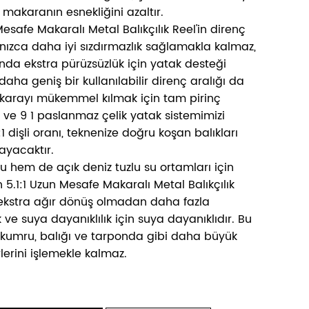
 makaranın esnekliğini azaltır.
Mesafe Makaralı Metal Balıkçılık Reel'in direnç
lnızca daha iyi sızdırmazlık sağlamakla kalmaz,
da ekstra pürüzsüzlük için yatak desteği
aha geniş bir kullanılabilir direnç aralığı da
karayı mükemmel kılmak için tam pirinç
zi ve 9 1 paslanmaz çelik yatak sistemimizi
1:1 dişli oranı, teknenize doğru koşan balıkları
ayacaktır.
su hem de açık deniz tuzlu su ortamları için
 5.1:1 Uzun Mesafe Makaralı Metal Balıkçılık
ekstra ağır dönüş olmadan daha fazla
k ve suya dayanıklılık için suya dayanıklıdır. Bu
umru, balığı ve tarponda gibi daha büyük
rlerini işlemekle kalmaz.