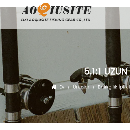
5.1:1 UZU
Ev
Ürünler
Balıkçılık İpli
/
/