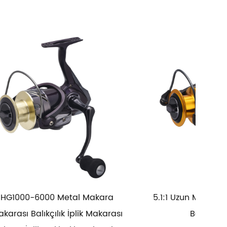
ara
5.1:1 Uzun Mesafe Makara Metal
5.2:1
karası
Balıkçılık Reel