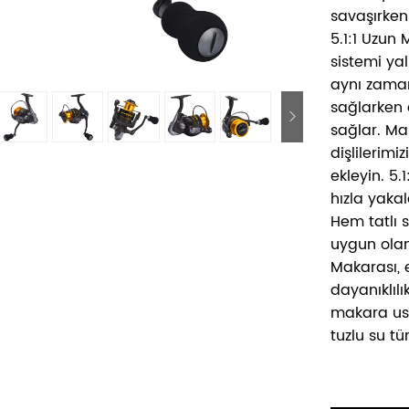
savaşırken
5.1:1 Uzun 
sistemi ya
aynı zaman
sağlarken d
sağlar. Ma
dişlilerimi
ekleyin. 5.
hızla yakal
Hem tatlı 
uygun olan
Makarası, 
dayanıklılı
makara usk
tuzlu su tü