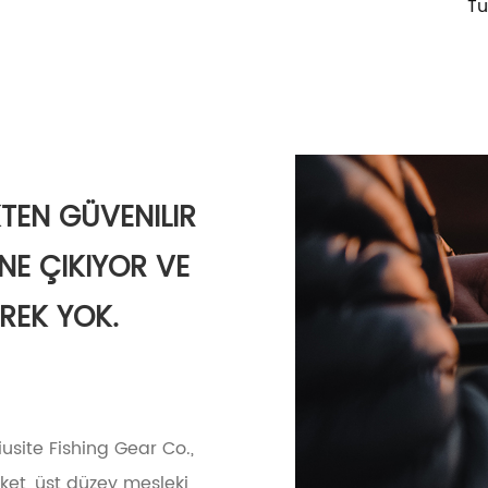
Tuzlu Su İplik Balıkçılık Mak
KTEN GÜVENILIR
NE ÇIKIYOR VE
REK YOK.
usite Fishing Gear Co.,
irket, üst düzey mesleki