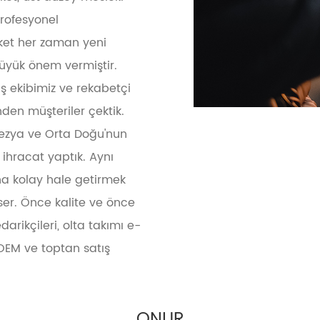
profesyonel
rket her zaman yeni
büyük önem vermiştir.
ş ekibimiz ve rekabetçi
nden müşteriler çektik.
alezya ve Orta Doğu'nun
ihracat yaptık. Aynı
 kolay hale getirmek
ser. Önce kalite ve önce
darikçileri, olta takımı e-
e OEM ve toptan satış
ONUR