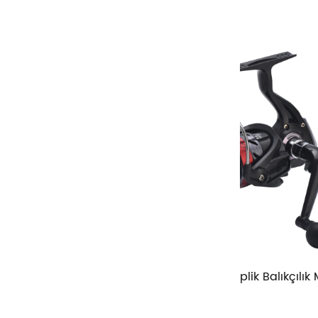
z
Hafif Güçlü İplik Balıkçılık Makarası
Yüksek Hızl
Bardak Ba