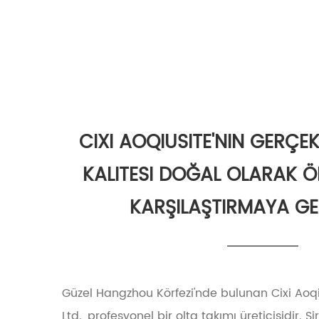
CIXI AOQIUSITE'NIN GERÇE
KALITESI DOĞAL OLARAK Ö
KARŞILAŞTIRMAYA GE
Güzel Hangzhou Körfezi'nde bulunan Cixi Aoqi
Ltd., profesyonel bir olta takımı üreticisidir. Ş