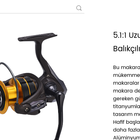
5.1:1 
Balıkçıl
Bu makara s
mükemmel 
makaralar 
makara deng
gereken gü
titanyumla 
tasarım ma
Hafif başla
daha fazla 
Alüminyum 