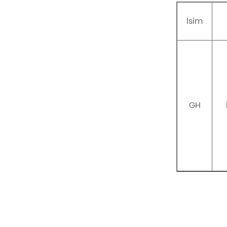
İsim
GH