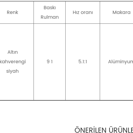
Baskı
Renk
Hız oranı
Makara
Rulman
Altın
kahverengi
9 1
5.1:1
Alüminyu
siyah
ÖNERİLEN ÜRÜNLE