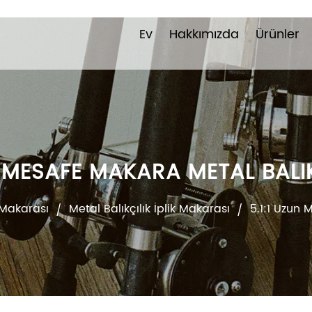
Ev
Hakkımızda
Ürünler
N MESAFE MAKARA METAL BALIK
k Makarası
Metal Balıkçılık İplik Makarası
5.1:1 Uzun 
/
/