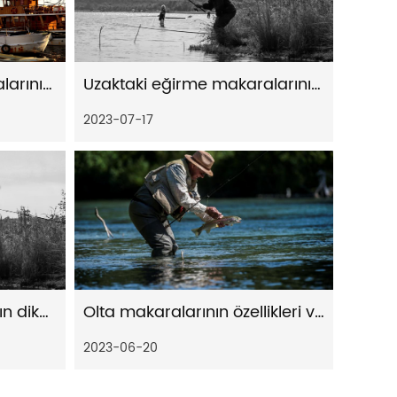
Uzaktaki eğirme makaralarının sorunsuz ve güvenilir bir şekilde alınmasına katkıda bulunan temel faktörler
Uzaktaki eğirme makaralarının atış mesafesine ve doğruluğuna katkıda bulunan temel özellikler ve teknolojiler
2023-07-17
Baitcast olta makarasının dikkate değer özellikleri
Olta makaralarının özellikleri ve faydaları
2023-06-20