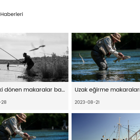
 Haberleri
Uzaktaki dönen makaralar balık dövüşleri sırasında nasıl üstün kontrol sağlıyor?
-28
2023-08-21