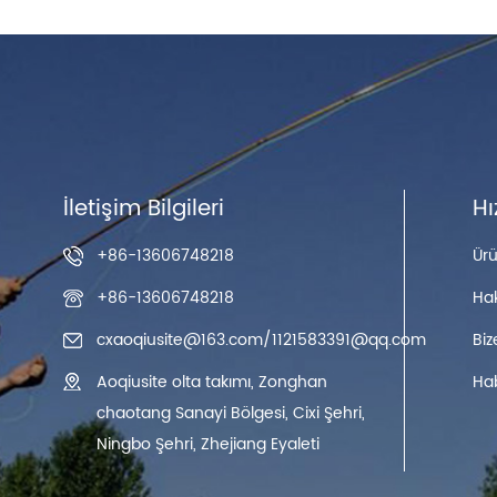
İletişim Bilgileri
Hı
+86-13606748218
Ürü
+86-13606748218
Ha
cxaoqiusite@163.com
/
1121583391@qq.com
Biz
Aoqiusite olta takımı, Zonghan
Ha
chaotang Sanayi Bölgesi, Cixi Şehri,
Ningbo Şehri, Zhejiang Eyaleti