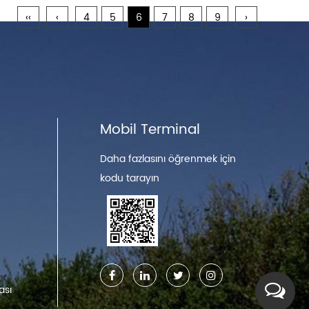
‹‹
‹
4
5
6
7
8
9
›
i
Mobil Terminal
Daha fazlasını öğrenmek için
kodu tarayın
ası