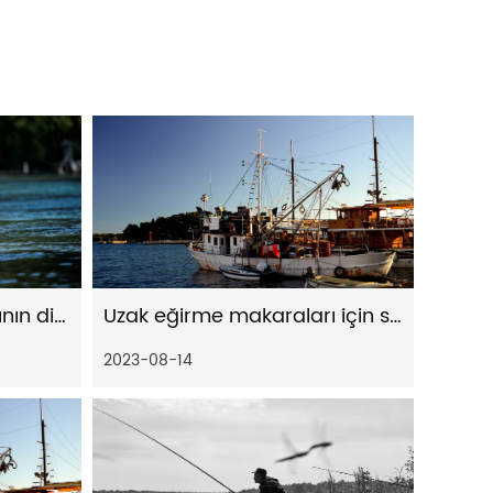
Uzak eğirme makaralarının dikkate değer döküm yeteneklerine katkıda bulunan faktörler ve teknolojiler
Uzak eğirme makaraları için sürükleme sistemlerinin önemi
2023-08-14