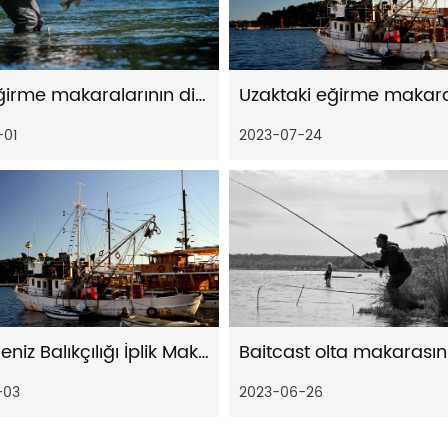
Uzak eğirme makaralarının dişli tasarımındaki önemli gelişmelerden bazıları
-01
2023-07-24
Derin Deniz Balıkçılığı İplik Makaralarının Temel Özellikleri
-03
2023-06-26