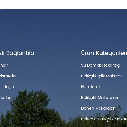
zlı Bağlantılar
Ürün Kategoriler
nler
Su Damlası tekerleği
kkımızda
Balıkçılık İplik Makarası
e Ulaşın
Halletmek
berler
Balıkçılık Makaraları
Dönen Makaralar
Baitcast Balıkçılık Makar