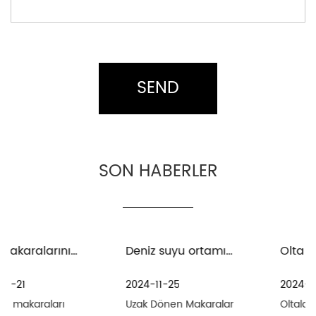
SON HABERLER
Deniz suyu ortamında uzak eğirme makaralarının bakım ve bakımı için önlemler nelerdir?
Olta takımı ve oltaların bakımı için alınması gereken önlemler nelerdir?
2024-11-25
2024-11-18
Uzak Dönen Makaralar
Oltalar balıkçılık