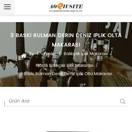
3 BASKI RULMAN DERIN DENIZ IPLIK OLTA
MAKARASI
/
/
/
Ev
Ürünler
Balıkçılık İplik Makarası
/
Plastik Balıkçılık İplik Makarası
3 Baskı Rulman Derin Deniz Iplik Olta Makarası