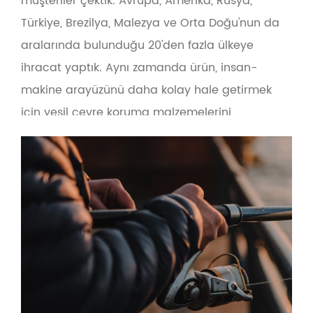
müşteriler çektik. Avrupa, Amerika, Rusya,
Türkiye, Brezilya, Malezya ve Orta Doğu'nun da
aralarında bulunduğu 20'den fazla ülkeye
ihracat yaptık. Aynı zamanda ürün, insan-
makine arayüzünü daha kolay hale getirmek
için yeşil çevre koruma malzemelerini
benimser. Önce kalite ve önce hizmet ilkesini
temel alan şirket, olta takımı tedarikçileri, olta
takımı e-ticareti ve sınır ötesi olta takımı
üreticilerine OEM ve toptan satış hizmetleri
sunmaktadır.