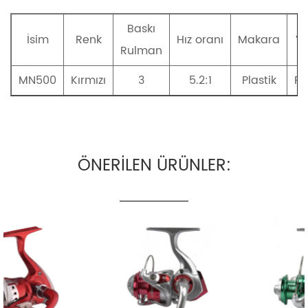
Baskı
İsim
Renk
Hız oranı
Makara
V
Rulman
MN500
Kırmızı
3
5.2:1
Plastik
Pl
ÖNERİLEN ÜRÜNLER: