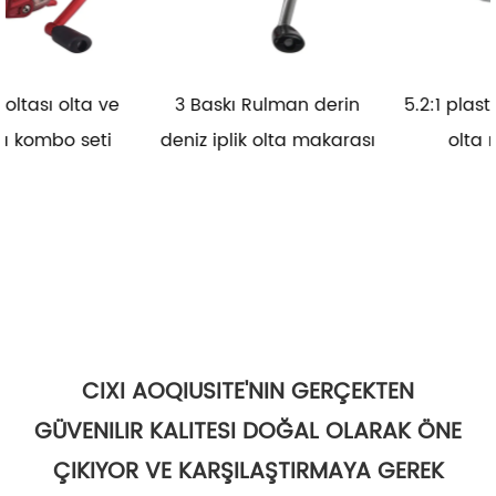
e
3 Baskı Rulman derin
5.2:1 plastik tuzlu su ipli
deniz iplik olta makarası
olta makarası
CIXI AOQIUSITE'NIN GERÇEKTEN
GÜVENILIR KALITESI DOĞAL OLARAK ÖNE
ÇIKIYOR VE KARŞILAŞTIRMAYA GEREK