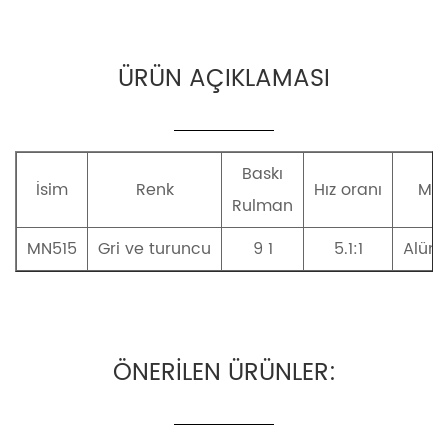
ÜRÜN AÇIKLAMASI
Baskı
İsim
Renk
Hız oranı
Mak
Rulman
MN515
Gri ve turuncu
9 1
5.1:1
Alüm
ÖNERİLEN ÜRÜNLER: