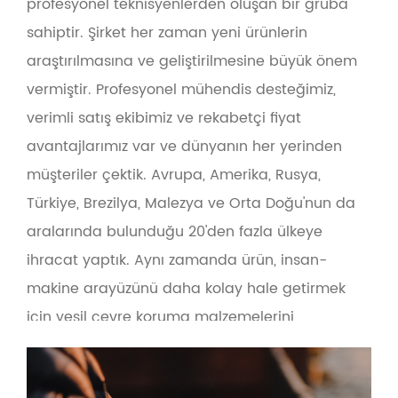
profesyonel teknisyenlerden oluşan bir gruba
sahiptir. Şirket her zaman yeni ürünlerin
araştırılmasına ve geliştirilmesine büyük önem
vermiştir. Profesyonel mühendis desteğimiz,
verimli satış ekibimiz ve rekabetçi fiyat
avantajlarımız var ve dünyanın her yerinden
müşteriler çektik. Avrupa, Amerika, Rusya,
Türkiye, Brezilya, Malezya ve Orta Doğu'nun da
aralarında bulunduğu 20'den fazla ülkeye
ihracat yaptık. Aynı zamanda ürün, insan-
makine arayüzünü daha kolay hale getirmek
için yeşil çevre koruma malzemelerini
benimser. Önce kalite ve önce hizmet ilkesini
temel alan şirket, olta takımı tedarikçileri, olta