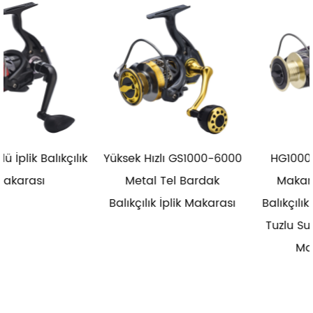
ık
Yüksek Hızlı GS1000-6000
HG1000-6000 Metal
Metal Tel Bardak
Makara Makarası
Balıkçılık İplik Makarası
Balıkçılık İplik Makarası
Tuzlu Su İplik Balıkçılık
Makaraları