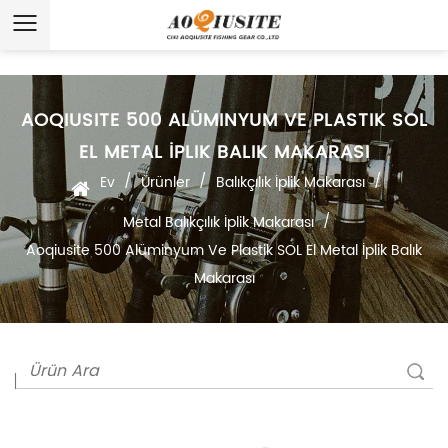
AOQIUSITE 500 ALÜMINYUM VE PLASTIK SOL
EL METAL İPLIK BALIK MAKARASI
/
/
/
Ev
Ürünler
Balıkçılık İplik Makarası
/
Metal Balıkçılık İplik Makarası
Aoqiusite 500 Alüminyum Ve Plastik SOL El Metal İplik Balık
Makarası