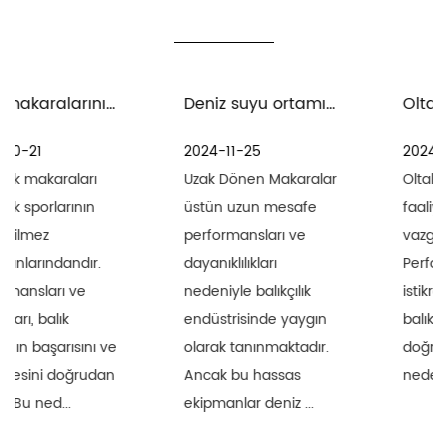
Deniz suyu ortamında uzak eğirme makaralarının bakım ve bakımı için önlemler nelerdir?
Olta takımı ve oltaların bakımı için alınması gereken önlemler nelerdir?
2024-11-25
2024-11-18
Uzak Dönen Makaralar
Oltalar balıkçılık
üstün uzun mesafe
faaliyetlerinin
performansları ve
vazgeçilmez araçlarıdır.
dayanıklılıkları
Performanslarının
nedeniyle balıkçılık
istikrarı ve dayanıklılığı
endüstrisinde yaygın
balıkçılığın başarısını
olarak tanınmaktadır.
doğrudan etkiler. Bu
Ancak bu hassas
nedenle, oltaların bi...
ekipmanlar deniz ...